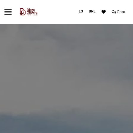
ES
BRL
Chat