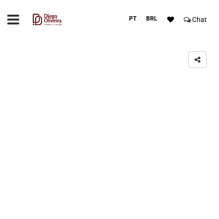
PT
BRL
Chat