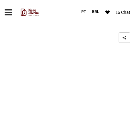
PT
BRL
Chat