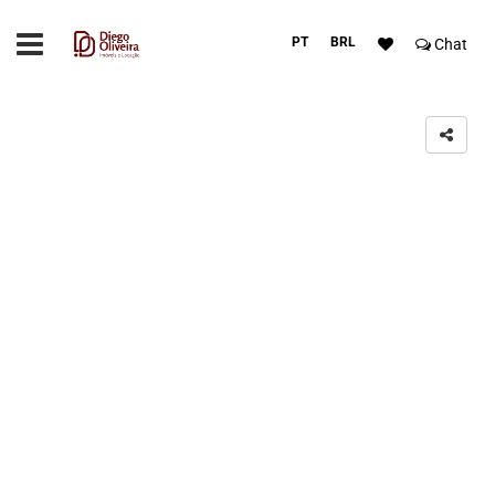
PT
BRL
Chat