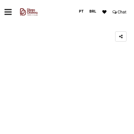
PT
BRL
Chat