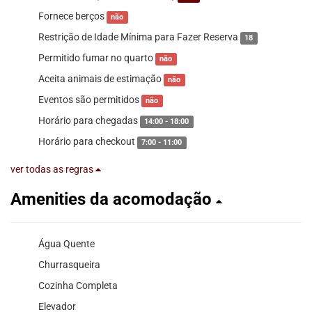
Fornece berços
não
Restrição de Idade Mínima para Fazer Reserva
18
Permitido fumar no quarto
não
Aceita animais de estimação
não
Eventos são permitidos
não
Horário para chegadas
14:00 - 18:00
Horário para checkout
7:00 - 11:00
ver todas as regras
Amenities da acomodação
Água Quente
Churrasqueira
Cozinha Completa
Elevador