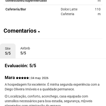
comestibles/supermercado
m
Cafetería/Bar
Dolce Latte
110
Cafeteria
m
Comentarios
Airbnb
Site
5/5
5/5
Evaluación: 5/5
Mara
| 04 may. 2026
A hospedagem foi excelente. É minha segunda experiência com a
Diego Oliveira Imóveis e a qualidade permanece.
Localização, conforto, aconchego, casa equipada com
utensílios necessários para boa estadia, segurança, m[oveis
planejados com otimização do espaço.