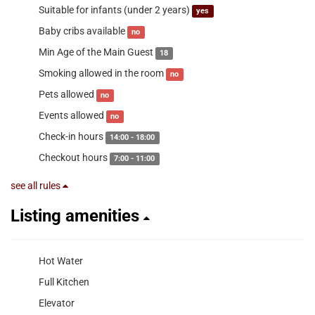
Suitable for infants (under 2 years)
yes
Baby cribs available
no
Min Age of the Main Guest
18
Smoking allowed in the room
no
Pets allowed
no
Events allowed
no
Check-in hours
14:00 - 18:00
Checkout hours
7:00 - 11:00
see all rules
Listing amenities
Hot Water
Full Kitchen
Elevator